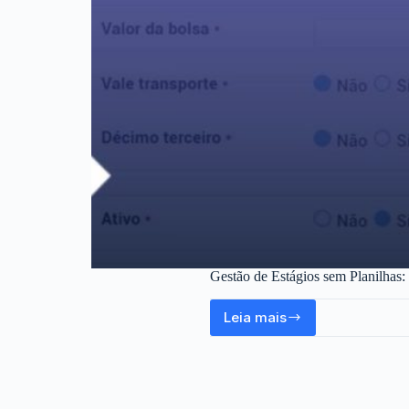
Gestão de Estágios sem Planilhas
Leia mais
Gestão
de
Estágios
sem
Planilhas: