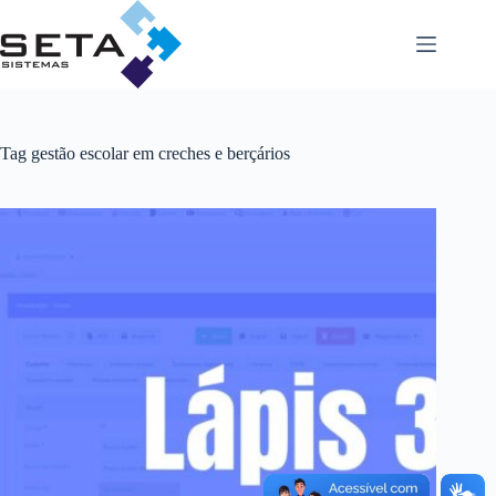
Pular
para
o
conteúdo
Tag
gestão escolar em creches e berçários