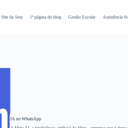
Site da Seta
1ª página do blog
Gestão Escolar
Assistência So
IA no WhatsApp
A Meta AI, a inteligência artificial da Meta - empresa que é do