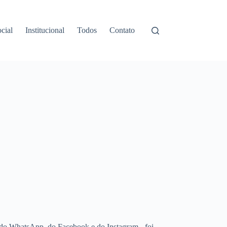
cial
Institucional
Todos
Contato
na do WhatsApp, do Facebook e do Instagram - foi