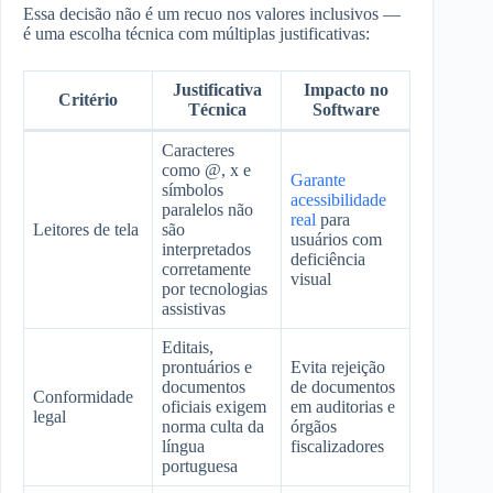
Essa decisão não é um recuo nos valores inclusivos —
é uma escolha técnica com múltiplas justificativas:
Justificativa
Impacto no
Critério
Técnica
Software
Caracteres
como @, x e
Garante
símbolos
acessibilidade
paralelos não
real
para
Leitores de tela
são
usuários com
interpretados
deficiência
corretamente
visual
por tecnologias
assistivas
Editais,
prontuários e
Evita rejeição
documentos
de documentos
Conformidade
oficiais exigem
em auditorias e
legal
norma culta da
órgãos
língua
fiscalizadores
portuguesa