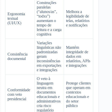
Construções
paralelas
(“alunos/as”,
Melhora a
Ergonomia
“todxs”)
legibilidade de
textual
aumentam o
telas, relatórios
(UI/UX)
tempo de
e notificações
leitura e a carga
cognitiva
Variações
linguísticas não
Mantém
padronizadas
integridade de
Consistência
geram
dados em
documental
inconsistências
relatórios, APIs
em exportações
e integrações
e integrações
O veto à
linguagem
Protege clientes
neutra em
que operam em
Conformidade
documentos
contextos
com veto
educacionais e
educacionais e
presidencial
administrativos
do setor
cria risco
público
regulatório