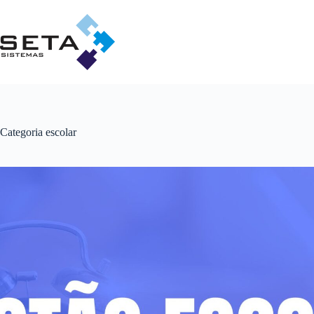
Pular
para
o
conteúdo
Categoria
escolar