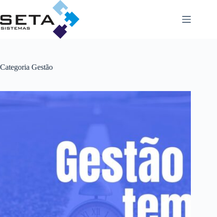
Pular
para
o
conteúdo
Categoria
Gestão